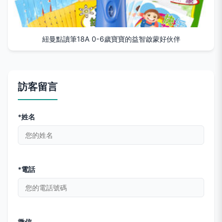
紐曼點讀筆18A 0-6歲寶寶的益智啟蒙好伙伴
訪客留言
*姓名
*電話