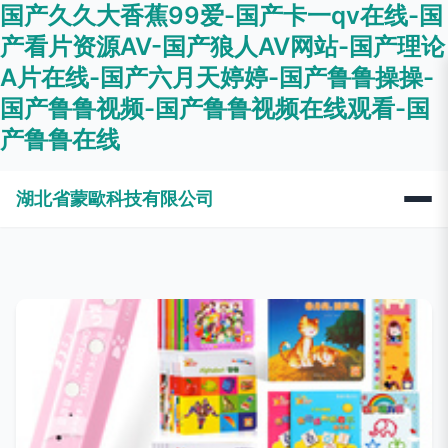
国产久久大香蕉99爱-国产卡一qv在线-国
产看片资源AV-国产狼人AV网站-国产理论
A片在线-国产六月天婷婷-国产鲁鲁操操-
国产鲁鲁视频-国产鲁鲁视频在线观看-国
产鲁鲁在线
湖北省蒙歐科技有限公司