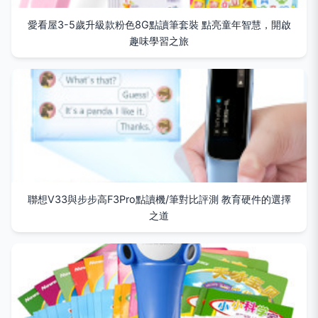
愛看屋3-5歲升級款粉色8G點讀筆套裝 點亮童年智慧，開啟
趣味學習之旅
聯想V33與步步高F3Pro點讀機/筆對比評測 教育硬件的選擇
之道