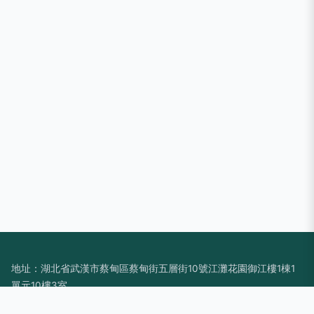
地址：湖北省武漢市蔡甸區蔡甸街五層街10號江灘花園御江樓1棟1
單元10樓3室
電話：-