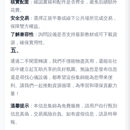
核實配套
：確認書籍和配件是否齊全，避免后續額外
花費。
安全交易
：選擇正規平臺或線下公共場所完成交易，
保障雙方權益。
了解兼容性
：詢問設備是否支持最新教材或可下載資
源，確保實用性。
五、
通過二手閑置轉讓，我們不僅能物盡其用，還能在社
區中建立起互助共享的良好氛圍。無論您是發布信息
還是尋找心儀設備，都希望這份集錦能為您帶來便
利。讓我們一起推動資源循環，為學習和環保貢獻力
量！
溫馨提示
：本信息集錦為免費服務，請用戶自行甄別
信息真偽，交易風險自負。如有虛假信息，請及時舉
報。