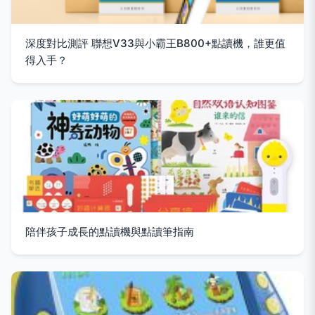
深度對比測評 聯想V33與小霸王B800+點讀機，誰更值
得入手？
陪伴孩子成長的點讀機與點讀筆指南