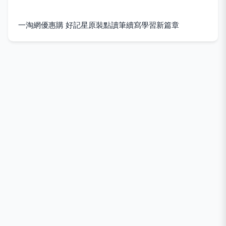
一淘網優惠購 好記星原裝點讀筆續寫學習新篇章