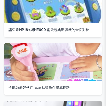
諾亞舟NP18+與NE600 兩款經典點讀機的全面對比
全能啟蒙好伙伴 兒童點讀筆伴學成長路