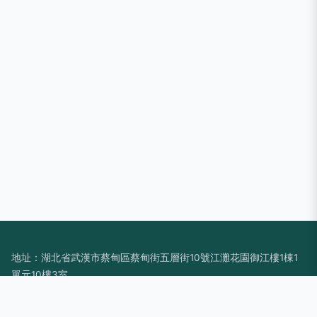
地址：湖北省武漢市蔡甸區蔡甸街五層街10號江灘花園御江樓1棟1
單元10樓3室
電話：-