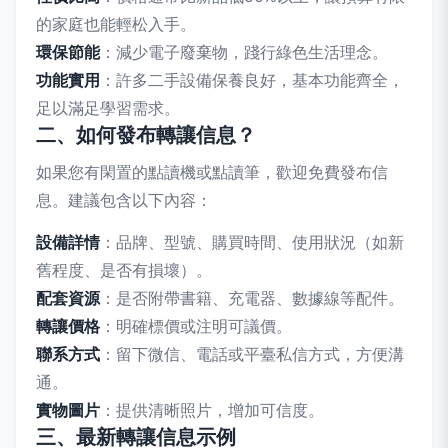
的家庭也能輕松入手。
環保節能
：減少電子廢棄物，踐行綠色生活理念。
功能實用
：許多二手設備保養良好，基本功能齊全，
足以滿足學習需求。
二、如何發布轉讓信息？
如果您有閑置的點讀機或點讀筆，歡迎免費發布信
息。建議包含以下內容：
設備詳情
：品牌、型號、購買時間、使用狀況（如新
舊程度、是否有損壞）。
配套資源
：是否附帶書籍、充電器、數據線等配件。
轉讓價格
：明確標價或注明可議價。
聯系方式
：留下微信、電話或平臺私信方式，方便溝
通。
實物圖片
：提供清晰照片，增加可信度。
三、最新轉讓信息示例