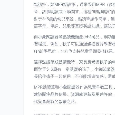
點讀筆，如MPR點讀筆，通常采用MPR（多
音、故事朗讀或互動問答。這種“即點即讀”的
對于3-6歲的幼兒來說，點讀筆操作簡單，無
蓋字母、單詞、兒歌等基礎英語知識，讓孩
而小象閱讀器等點讀機類產(chǎn)品，
習場景。例如，孩子可以通過觸摸圖片學習物
(shù)學思維，全方位支持兒童早期發(fā)
選擇點讀筆或點讀機時，家長應考慮孩子的年
而對于5-6歲有一定基礎的孩子，小象閱讀器
長陪伴孩子一起使用，不僅能增進情感，還
MPR點讀筆和小象閱讀器作為兒童早教工具
建議關注品牌信譽、資源庫更新及用戶評價，
代兒童鋪就的啟蒙之路。