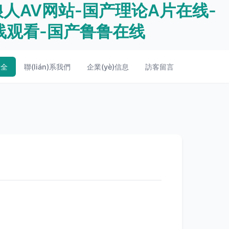
狼人AV网站-国产理论A片在线-
线观看-国产鲁鲁在线
大全
聯(lián)系我們
企業(yè)信息
訪客留言