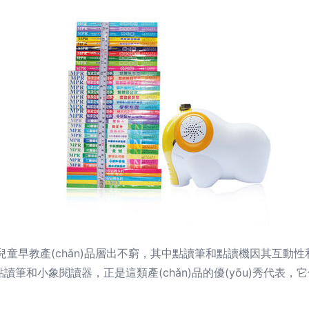
，兒童早教產(chǎn)品層出不窮，其中點讀筆和點讀機因其互動
筆和小象閱讀器，正是這類產(chǎn)品的優(yōu)秀代表，它