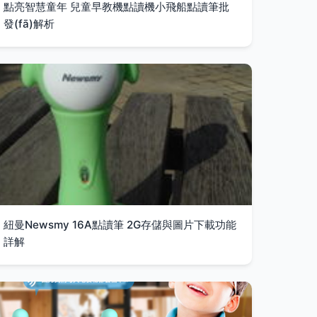
點亮智慧童年 兒童早教機點讀機小飛船點讀筆批
發(fā)解析
紐曼Newsmy 16A點讀筆 2G存儲與圖片下載功能
詳解