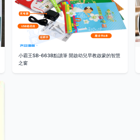
小霸王SB-663B點讀筆 開啟幼兒早教啟蒙的智慧
之窗