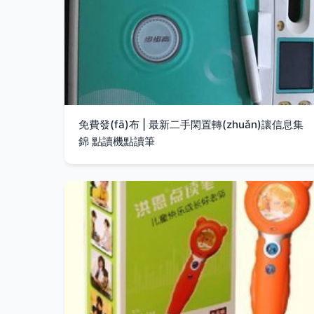
免費發(fā)布 | 最新二手閑置轉(zhuǎn)讓信息集
錦 點讀機點讀筆