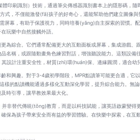
媒體印刷識別）技術，通過筆尖傳感器識別書本上的隱形碼，隨即播放
方式，不僅能激發(fā)孩子的好奇心，還能幫助他們建立圖像與聲
需屏幕，有助于保護視力，同時培養(yǎng)自主探索的習慣。配
子在玩樂中自然接觸外語。
則功能更為綜合。它們通常配備更大的互動面板或屏幕，集成游戲
品名稱，或跟隨動畫角色練習對話，增強聽說能力。這類設備往往
展。其設計注重安全性，材質(zhì)環(huán)保、邊緣圓潤，適合
齡和興趣。對于3-4歲初學階段，MPR點讀筆可能更合適，它
這樣的點讀機能通過多樣化互動深化學習，提升綜合能力。無論哪
能及時引導，讓早教效果最大化。
，并非替代傳統(tǒng)教育，而是以科技賦能，讓英語啟蒙變
確保為孩子帶來安全而有益的學習體驗。在快樂中探索，在互動中