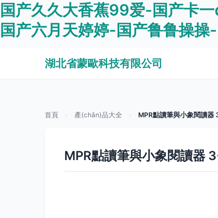
国产久久大香蕉99爱-国产卡一
国产六月天婷婷-国产鲁鲁操操
湖北省蒙歐科技有限公司
首頁
>
產(chǎn)品大全
>
MPR點讀筆與小象閱讀器
MPR點讀筆與小象閱讀器 