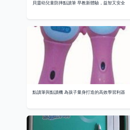
貝靈幼兒童防摔點讀筆 早教新體驗，益智又安全
點讀筆與點讀機 為孩子量身打造的高效學習利器