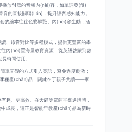
對應的音頻內(nèi)容，如單詞發(fā)
音的直接關聯(lián)，提升語言感知能力。
套的繪本往往色彩鮮艷、內(nèi)容生動，涵
、跟讀、錄音對比等多種模式，提供更豐富的學
內(nèi)置海量教育資源，從英語啟蒙到數
幼兒長時間使用。
以簡單直觀的方式引入英語，避免過度刺激；
種產(chǎn)品，關鍵在于親子共讀——家
得更有趣、更高效。在天貓等電商平臺選購時，
成長，這正是智能早教產(chǎn)品為新時