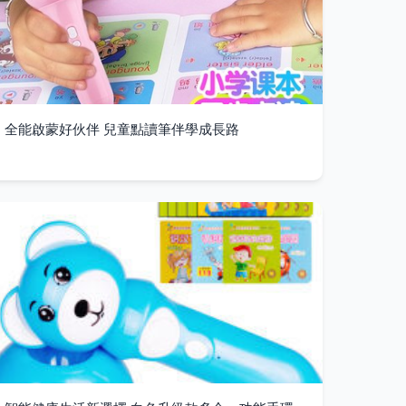
全能啟蒙好伙伴 兒童點讀筆伴學成長路