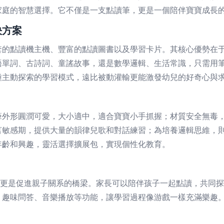
家庭的智慧選擇。它不僅是一支點讀筆，更是一個陪伴寶寶成長
決方案
套的點讀機主機、豐富的點讀圖書以及學習卡片。其核心優勢在
語單詞、古詩詞、童謠故事，還是數學邏輯、生活常識，只需用
種主動探索的學習模式，遠比被動灌輸更能激發幼兒的好奇心與
筆外形圓潤可愛，大小適中，適合寶寶小手抓握；材質安全無毒
言敏感期，提供大量的韻律兒歌和對話練習；為培養邏輯思維，
年齡和興趣，靈活選擇擴展包，實現個性化教育。
，更是促進親子關系的橋梁。家長可以陪伴孩子一起點讀，共同
、趣味問答、音樂播放等功能，讓學習過程像游戲一樣充滿樂趣