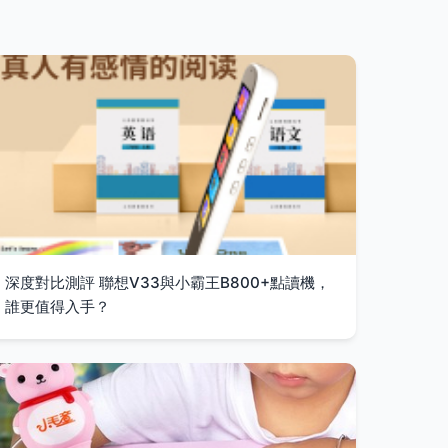
深度對比測評 聯想V33與小霸王B800+點讀機，
誰更值得入手？