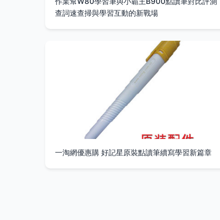
作業幫W80學習筆與小霸王B900點讀筆對比評測
查詞速查掃與學習互動的新戰場
一淘網優惠購 好記星原裝點讀筆續寫學習新篇章