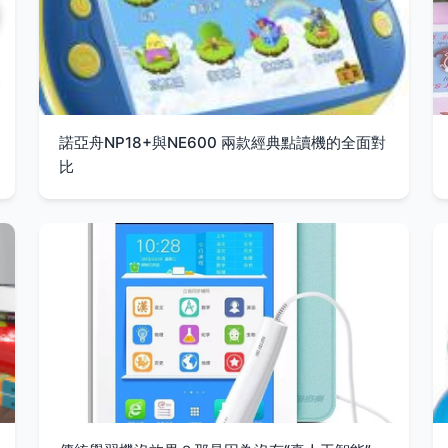
諾亞舟NP18+與NE600 兩款經典點讀機的全面對
比