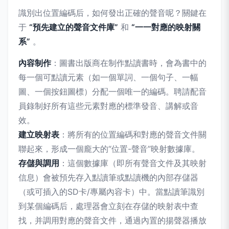
識別出位置編碼后，如何發出正確的聲音呢？關鍵在
于
“預先建立的聲音文件庫”
和
“一一對應的映射關
系”
。
內容制作
：圖書出版商在制作點讀書時，會為書中的
每一個可點讀元素（如一個單詞、一個句子、一幅
圖、一個按鈕圖標）分配一個唯一的編碼。聘請配音
員錄制好所有這些元素對應的標準發音、講解或音
效。
建立映射表
：將所有的位置編碼和對應的聲音文件關
聯起來，形成一個龐大的“位置-聲音”映射數據庫。
存儲與調用
：這個數據庫（即所有聲音文件及其映射
信息）會被預先存入點讀筆或點讀機的內部存儲器
（或可插入的SD卡/專屬內容卡）中。當點讀筆識別
到某個編碼后，處理器會立刻在存儲的映射表中查
找，并調用對應的聲音文件，通過內置的揚聲器播放