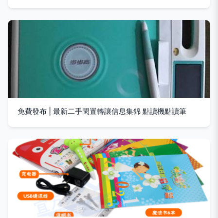
免費發布 | 最新二手閑置轉讓信息集錦 點讀機點讀筆