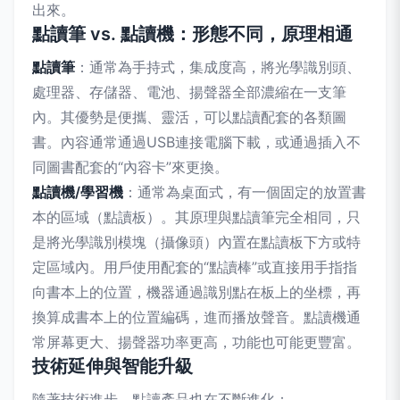
出來。
點讀筆 vs. 點讀機：形態不同，原理相通
點讀筆
：通常為手持式，集成度高，將光學識別頭、
處理器、存儲器、電池、揚聲器全部濃縮在一支筆
內。其優勢是便攜、靈活，可以點讀配套的各類圖
書。內容通常通過USB連接電腦下載，或通過插入不
同圖書配套的“內容卡”來更換。
點讀機/學習機
：通常為桌面式，有一個固定的放置書
本的區域（點讀板）。其原理與點讀筆完全相同，只
是將光學識別模塊（攝像頭）內置在點讀板下方或特
定區域內。用戶使用配套的“點讀棒”或直接用手指指
向書本上的位置，機器通過識別點在板上的坐標，再
換算成書本上的位置編碼，進而播放聲音。點讀機通
常屏幕更大、揚聲器功率更高，功能也可能更豐富。
技術延伸與智能升級
隨著技術進步，點讀產品也在不斷進化：