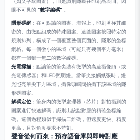
（如文字或圖畫），而是識別隱藏在印刷品表面、肉
眼不可見的
“數字編碼”
。
隱形碼網
：在可點讀的圖書、海報上，印刷著極其細
密的、由微點組成的特殊圖案。這些圖案按照特定的
規則排列，構成了一個覆蓋整個頁面的、隱形的坐標
網格。每一個微小的區域（可能只有幾個平方毫米）
都有一個獨一無二的數字編碼。
光電掃描
：點讀筆的筆尖裝有微型的高速攝像頭（或
光電傳感器）和LED照明燈。當筆尖接觸紙張時，燈
光照亮筆尖下方區域，攝像頭瞬間拍攝下該區域的隱
形碼圖案。
解碼定位
：筆身內的微型處理器（芯片）對拍攝到的
圖案進行快速解碼，識別出該點對應的精確坐標編
碼。這個過程類似于掃描二維碼，但速度更快、精度
更高，且對角度要求不苛刻。
聲音從何而來：預存語音庫與即時對應