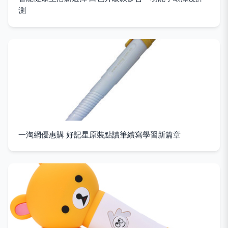
測
一淘網優惠購 好記星原裝點讀筆續寫學習新篇章