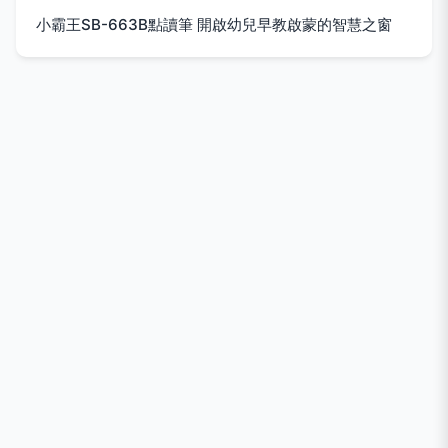
小霸王SB-663B點讀筆 開啟幼兒早教啟蒙的智慧之窗