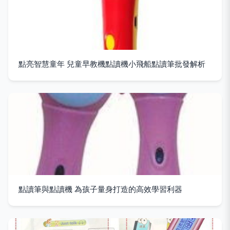
點亮智慧童年 兒童早教機點讀機小飛船點讀筆批發解析
點讀筆與點讀機 為孩子量身打造的高效學習利器