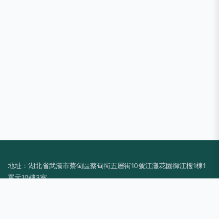
地址：湖北省武漢市蔡甸區蔡甸街五層街10號江灘花園御江樓1棟1
單元10樓3室
電話：-