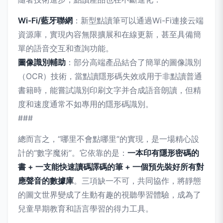
Wi-Fi/藍牙聯網
：新型點讀筆可以通過Wi-Fi連接云端
資源庫，實現內容無限擴展和在線更新，甚至具備簡
單的語音交互和查詢功能。
圖像識別輔助
：部分高端產品結合了簡單的圖像識別
（OCR）技術，當點讀隱形碼失效或用于非點讀普通
書籍時，能嘗試識別印刷文字并合成語音朗讀，但精
度和速度通常不如專用的隱形碼識別。
###
總而言之，“哪里不會點哪里”的實現，是一場精心設
計的“數字魔術”。它依靠的是：
一本印有隱形密碼的
書 + 一支能快速讀碼譯碼的筆 + 一個預先裝好所有對
應聲音的數據庫
。三項缺一不可，共同協作，將靜態
的圖文世界變成了生動有趣的視聽學習體驗，成為了
兒童早期教育和語言學習的得力工具。